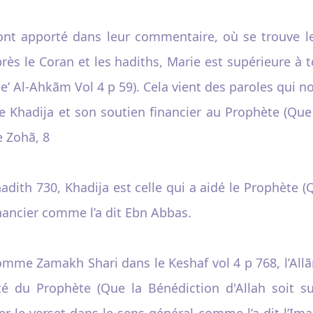
nt apporté dans leur commentaire, où se trouve 
après le Coran et les hadiths, Marie est supérieure à
e’ Al-Ahkãm Vol 4 p 59). Cela vient des paroles qui 
e de Khadija et son soutien financier au Prophète (Que 
e Zohã, 8
ith 730, Khadija est celle qui a aidé le Prophète (Q
inancier comme l’a dit Ebn Abbas.
me Zamakh Shari dans le Keshaf vol 4 p 768, l’Allã
é du Prophète (Que la Bénédiction d'Allah soit sur
éter le verset dans le sens général comme l’a dit l’Im