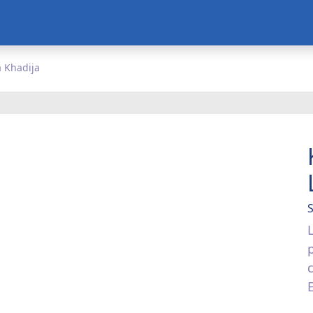
 Khadija
L
p